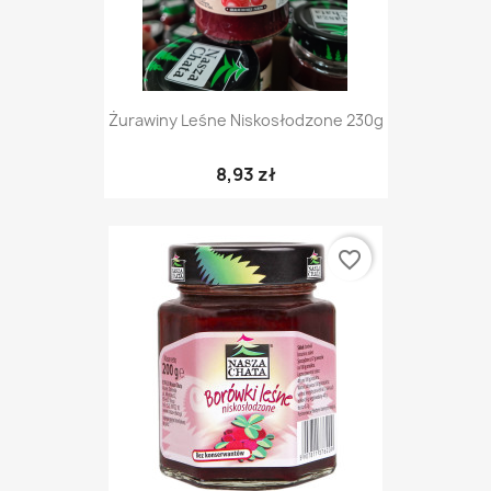
Żurawiny Leśne Niskosłodzone 230g
8,93 zł
favorite_border