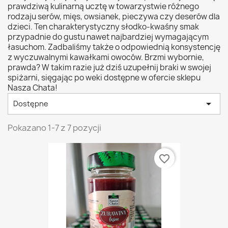
prawdziwą kulinarną ucztę w towarzystwie różnego
rodzaju serów, mięs, owsianek, pieczywa czy deserów dla
dzieci. Ten charakterystyczny słodko-kwaśny smak
przypadnie do gustu nawet najbardziej wymagającym
łasuchom. Zadbaliśmy także o odpowiednią konsystencję
z wyczuwalnymi kawałkami owoców. Brzmi wybornie,
prawda? W takim razie już dziś uzupełnij braki w swojej
spiżarni, sięgając po weki dostępne w ofercie sklepu
Nasza Chata!

Dostępne
Pokazano 1-7 z 7 pozycji
favorite_border