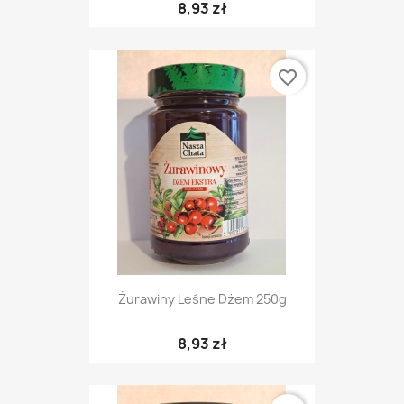
8,93 zł
favorite_border
Żurawiny Leśne Dżem 250g
8,93 zł