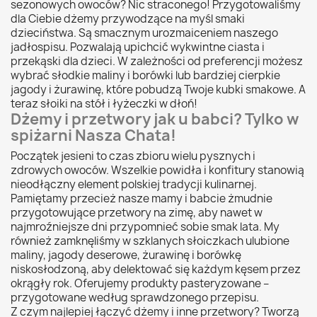
sezonowych owoców? Nic straconego! Przygotowaliśmy
dla Ciebie dżemy przywodzące na myśl smaki
dzieciństwa. Są smacznym urozmaiceniem naszego
jadłospisu. Pozwalają upichcić wykwintne ciasta i
przekąski dla dzieci. W zależności od preferencji możesz
wybrać słodkie maliny i borówki lub bardziej cierpkie
jagody i żurawinę, które pobudzą Twoje kubki smakowe. A
teraz słoiki na stół i łyżeczki w dłoń!
Dżemy i przetwory jak u babci? Tylko w
spiżarni Nasza Chata!
Początek jesieni to czas zbioru wielu pysznych i
zdrowych owoców. Wszelkie powidła i konfitury stanowią
nieodłączny element polskiej tradycji kulinarnej.
Pamiętamy przecież nasze mamy i babcie żmudnie
przygotowujące przetwory na zimę, aby nawet w
najmroźniejsze dni przypomnieć sobie smak lata. My
również zamknęliśmy w szklanych słoiczkach ulubione
maliny, jagody deserowe, żurawinę i borówkę
niskosłodzoną, aby delektować się każdym kęsem przez
okrągły rok. Oferujemy produkty pasteryzowane –
przygotowane według sprawdzonego przepisu.
Z czym najlepiej łączyć dżemy i inne przetwory? Tworzą