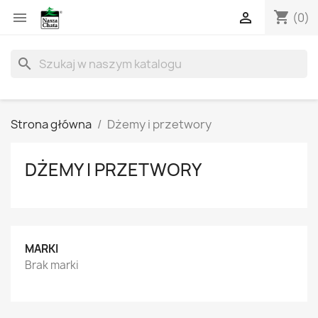
shopping_cart


(0)
search
Strona główna
Dżemy i przetwory
DŻEMY I PRZETWORY
MARKI
Brak marki