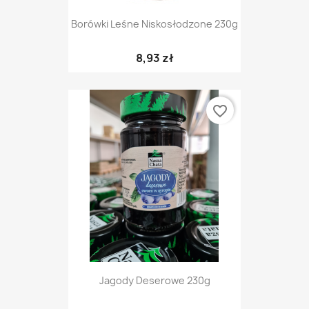
Borówki Leśne Niskosłodzone 230g
8,93 zł
favorite_border
Jagody Deserowe 230g