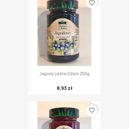
favorite_border
Jagody Leśne Dżem 250g
8,93 zł
favorite_border